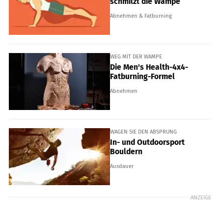
schmilzt die Wampe
Abnehmen & Fatburning
WEG MIT DER WAMPE
Die Men's Health-4x4-
Fatburning-Formel
Abnehmen
WAGEN SIE DEN ABSPRUNG
In- und Outdoorsport
Bouldern
Ausdauer
ANZEIGE