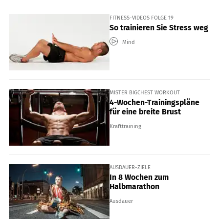
FITNESS-VIDEOS FOLGE 19
So trainieren Sie Stress weg
Mind
MISTER BIGCHEST WORKOUT
4-Wochen-Trainingspläne
für eine breite Brust
Krafttraining
AUSDAUER-ZIELE
In 8 Wochen zum
Halbmarathon
Ausdauer