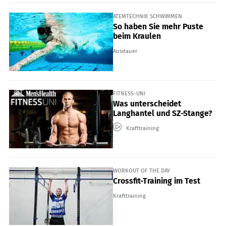
ATEMTECHNIK SCHWIMMEN
So haben Sie mehr Puste
beim Kraulen
Ausdauer
FITNESS-UNI
Was unterscheidet
Langhantel und SZ-Stange?
Krafttraining
WORKOUT OF THE DAY
Crossfit-Training im Test
Krafttraining