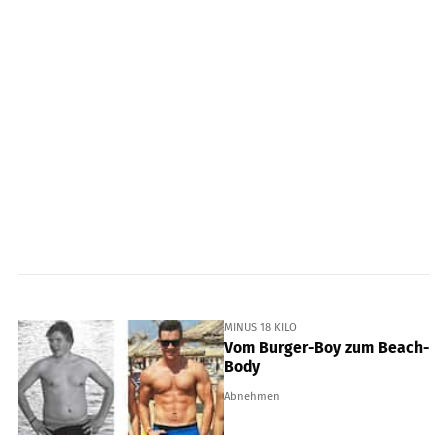
MINUS 18 KILO
Vom Burger-Boy zum Beach-
Body
Abnehmen