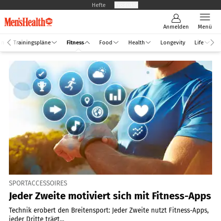
Hefte
Produkte
Anmelden
Menü
an
Trainingspläne
Fitness
Food
Health
Longevity
Life
SPORTACCESSOIRES
Jeder Zweite motiviert sich mit Fitness-Apps
Technik erobert den Breitensport: Jeder Zweite nutzt Fitness-Apps,
jeder Dritte trägt...