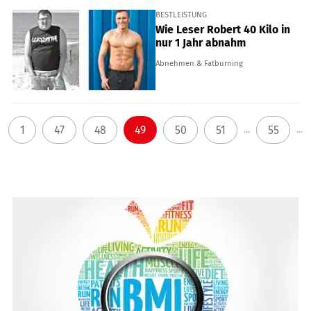
BESTLEISTUNG
Wie Leser Robert 40 Kilo in
nur 1 Jahr abnahm
Abnehmen & Fatburning
1
47
48
49
50
51
55
...
...