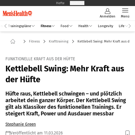
Hefte
Produkte
Anmelden
Menü
an
Trainingspläne
Fitness
Food
Health
Longevity
Life
Fitness
Krafttraining
Kettlebell Swing: Mehr Kraft aus der 
FUNKTIONELLE KRAFT AUS DER HÜFTE
Kettlebell Swing: Mehr Kraft aus
der Hüfte
Hüfte raus, Kettlebell schwingen – und plötzlich
arbeitet dein ganzer Körper. Der Kettlebell Swing
gilt als Klassiker des funktionellen Trainings. Er
steigert Kraft, Power und Ausdauer messbar
Stephanie Green
Veröffentlicht am 11.03.2026