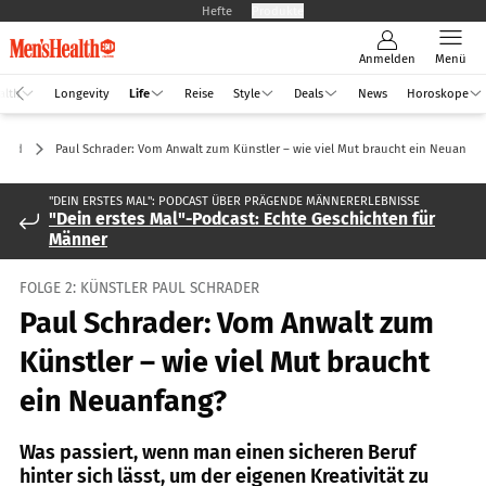
Hefte
Produkte
Anmelden
Menü
alth
Longevity
Life
Reise
Style
Deals
News
Horoskope
Mind
Paul Schrader: Vom Anwalt zum Künstler – wie viel Mut braucht ein Neuanfan
"DEIN ERSTES MAL": PODCAST ÜBER PRÄGENDE MÄNNERERLEBNISSE
"Dein erstes Mal"-Podcast: Echte Geschichten für
Männer
FOLGE 2: KÜNSTLER PAUL SCHRADER
Paul Schrader: Vom Anwalt zum
Künstler – wie viel Mut braucht
ein Neuanfang?
Was passiert, wenn man einen sicheren Beruf
hinter sich lässt, um der eigenen Kreativität zu