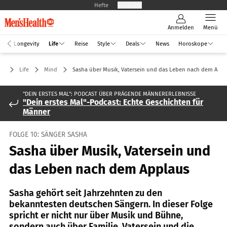
Hefte
Produkte
Anmelden
Menü
Longevity
Life
Reise
Style
Deals
News
Horoskope
Life
Mind
Sasha über Musik, Vatersein und das Leben nach dem Appl
"DEIN ERSTES MAL": PODCAST ÜBER PRÄGENDE MÄNNERERLEBNISSE
"Dein erstes Mal"-Podcast: Echte Geschichten für
Männer
FOLGE 10: SÄNGER SASHA
Sasha über Musik, Vatersein und
das Leben nach dem Applaus
Sasha gehört seit Jahrzehnten zu den
bekanntesten deutschen Sängern. In dieser Folge
spricht er nicht nur über Musik und Bühne,
sondern auch über Familie, Vatersein und die