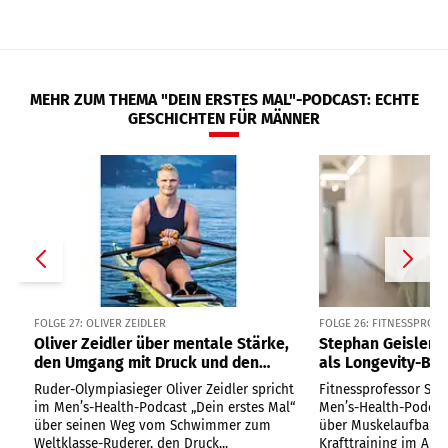
MEHR ZUM THEMA "DEIN ERSTES MAL"-PODCAST: ECHTE
GESCHICHTEN FÜR MÄNNER
FOLGE 27: OLIVER ZEIDLER
FOLGE 26: FITNESSPROF
Oliver Zeidler über mentale Stärke,
Stephan Geisler ü
den Umgang mit Druck und den
als Longevity-Bo
einsamsten Moment im Ruderboot
und die wichtigst
Ruder-Olympiasieger Oliver Zeidler spricht
Fitnessprofessor Ste
alle
im Men’s-Health-Podcast „Dein erstes Mal“
Men’s-Health-Podcast
über seinen Weg vom Schwimmer zum
über Muskelaufbau, 
Weltklasse-Ruderer, den Druck...
Krafttraining im Alter 