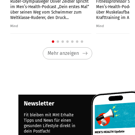
Ruder-Olympiasieger Oliver Zeidler spricht
Fitnessprofessor Ste
alle
im Men’s-Health-Podcast „Dein erstes Mal“
Men’s-Health-Podcast
über seinen Weg vom Schwimmer zum
über Muskelaufbau, 
Weltklasse-Ruderer, den Druck...
Krafttraining im Alter 
Mind
Mind
Mehr anzeigen
Newsletter
Fit bleiben mit MH! Erhalte
Tipps und News für einen
gesunden Lifestyle direkt in
dein Postfach!