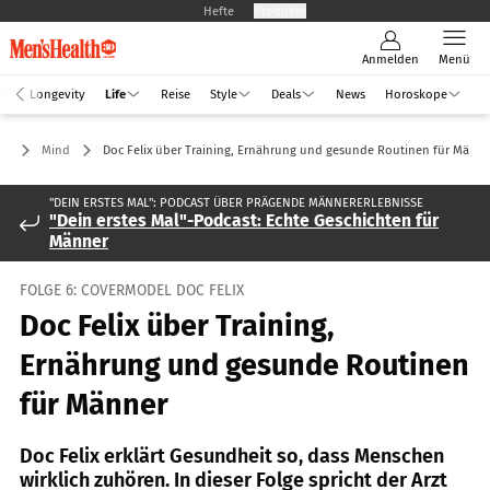
Hefte
Produkte
Anmelden
Menü
Longevity
Life
Reise
Style
Deals
News
Horoskope
fe
Mind
Doc Felix über Training, Ernährung und gesunde Routinen für Männe
"DEIN ERSTES MAL": PODCAST ÜBER PRÄGENDE MÄNNERERLEBNISSE
"Dein erstes Mal"-Podcast: Echte Geschichten für
Männer
FOLGE 6: COVERMODEL DOC FELIX
Doc Felix über Training,
Ernährung und gesunde Routinen
für Männer
Doc Felix erklärt Gesundheit so, dass Menschen
wirklich zuhören. In dieser Folge spricht der Arzt