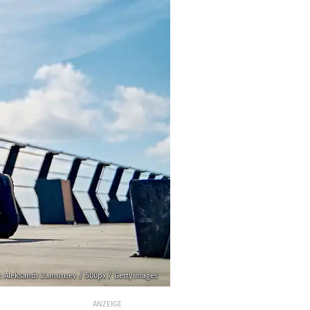
: Aleksandr Zamuruev / 500px / GettyImages
ANZEIGE