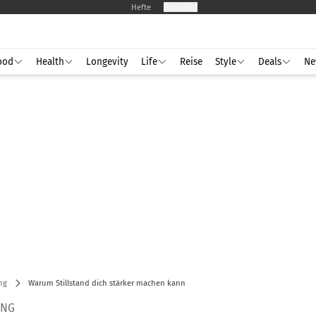
Hefte
Produkte
ood
Health
Longevity
Life
Reise
Style
Deals
Ne
ng
Warum Stillstand dich stärker machen kann
ING