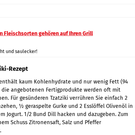
n Fleischsorten gehören auf Ihren Grill
LiliGraphie / Shutterstock.com
cht und saulecker!
iki-Rezept
enthält kaum Kohlenhydrate und nur wenig Fett (94
er die angebotenen Fertigprodukte werden oft mit
en. Für gesünderen Tzatziki verrühren Sie einfach 2
ehen, ½ geraspelte Gurke und 2 Esslöffel Olivenöl in
m Jogurt. 1/2 Bund Dill hacken und dazugeben. Zum
nem Schuss Zitronensaft, Salz und Pfeffer
.