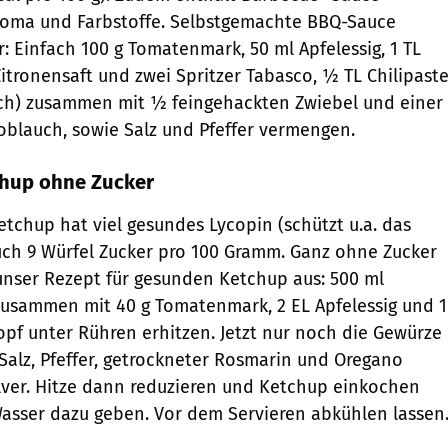
roma und Farbstoffe. Selbstgemachte BBQ-Sauce
: Einfach 100 g Tomatenmark, 50 ml Apfelessig, 1 TL
Zitronensaft und zwei Spritzer Tabasco, ½ TL Chilipast
uch) zusammen mit ½ feingehackten Zwiebel und einer
blauch, sowie Salz und Pfeffer vermengen.
chup ohne Zucker
chup hat viel gesundes Lycopin (schützt u.a. das
auch 9 Würfel Zucker pro 100 Gramm. Ganz ohne Zucker
nser Rezept für gesunden Ketchup aus: 500 ml
zusammen mit 40 g Tomatenmark, 2 EL Apfelessig und 1
opf unter Rühren erhitzen. Jetzt nur noch die Gewürze
Salz, Pfeffer, getrockneter Rosmarin und Oregano
ver. Hitze dann reduzieren und Ketchup einkochen
 Wasser dazu geben. Vor dem Servieren abkühlen lassen