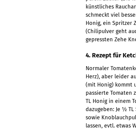
künstliches Raucha
schmeckt viel besser
Honig, ein Spritzer 
(Chilipulver geht a
gepressten Zehe Kno
4. Rezept für Ket
Normaler Tomatenket
Herz), aber leider 
(mit Honig) kommt u
passierte Tomaten 
TL Honig in einem T
dazugeben: Je ½ TL 
sowie Knoblauchpul
lassen, evtl. etwas