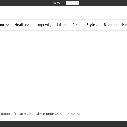
Hefte
Produkte
ood
Health
Longevity
Life
Reise
Style
Deals
Ne
nährung
So machen Sie gesunde Grillsaucen selbst