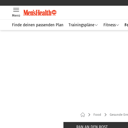
Menü
Finde deinen passenden Plan
Trainingspläne
Fitness
F
Food
Gesunde Er
RAN AN DEN ROST