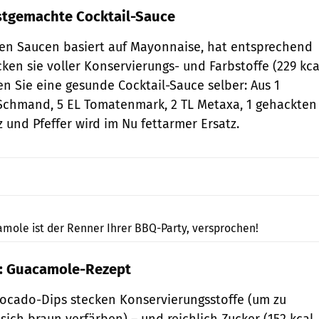
bstgemachte Cocktail-Sauce
ßen Saucen basiert auf Mayonnaise, hat entsprechend
cken sie voller Konservierungs- und Farbstoffe (229 kca
en Sie eine gesunde Cocktail-Sauce selber: Aus 1
 Schmand, 5 EL Tomatenmark, 2 TL Metaxa, 1 gehackten
 und Pfeffer wird im Nu fettarmer Ersatz.
Shutterstock/ Mustiki
mole ist der Renner Ihrer BBQ-Party, versprochen!
: Guacamole-Rezept
Avocado-Dips stecken Konservierungsstoffe (um zu
sich braun verfärben) – und reichlich Zucker (152 kcal