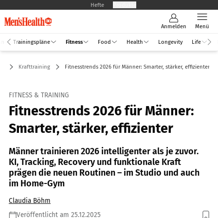
Hefte
Produkte
Anmelden
Menü
an
Trainingspläne
Fitness
Food
Health
Longevity
Life
ss
Krafttraining
Fitnesstrends 2026 für Männer: Smarter, stärker, effizienter
FITNESS & TRAINING
Fitnesstrends 2026 für Männer:
Smarter, stärker, effizienter
Männer trainieren 2026 intelligenter als je zuvor.
KI, Tracking, Recovery und funktionale Kraft
prägen die neuen Routinen – im Studio und auch
im Home-Gym
Claudia Böhm
Veröffentlicht am 25.12.2025