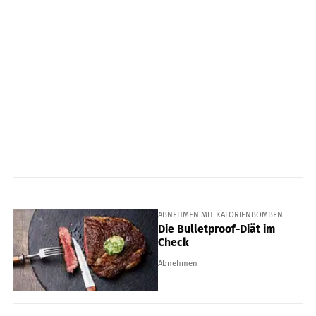
ABNEHMEN MIT KALORIENBOMBEN
Die Bulletproof-Diät im
Check
Abnehmen