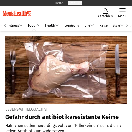
Hefte
Produkte
Anmelden
Menü
Fitness
Food
Health
Longevity
Life
Reise
Style
D
LEBENSMITTELQUALITÄT
Gefahr durch antibiotikaresistente Keime
Hähnchen sollen neuerdings voll von "Killerkeimen" sein, die sich
jedem Antibiotikum widersetzen...