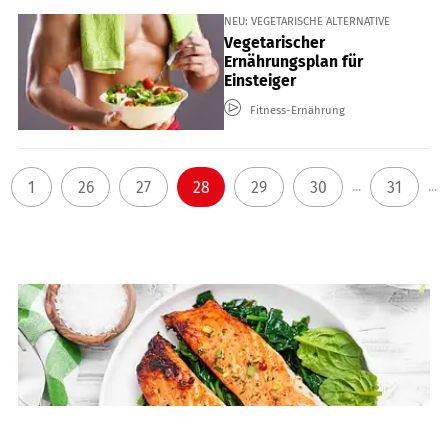
NEU: VEGETARISCHE ALTERNATIVE
Vegetarischer
Ernährungsplan für
Einsteiger
Fitness-Ernährung
1
26
27
28
29
30
31
...
...