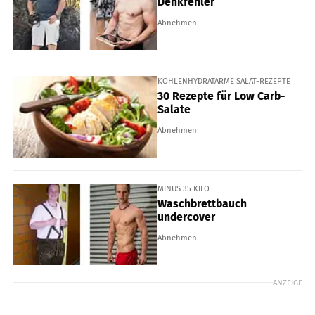
Denkfehler
Abnehmen
KOHLENHYDRATARME SALAT-REZEPTE
30 Rezepte für Low Carb-
Salate
Abnehmen
MINUS 35 KILO
Waschbrettbauch
undercover
Abnehmen
ANZEIGE