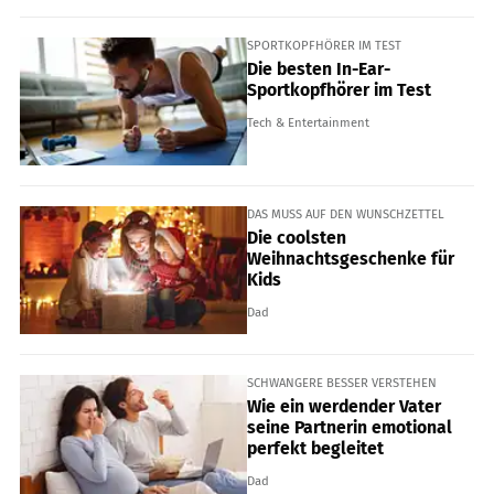
SPORTKOPFHÖRER IM TEST
Die besten In-Ear-
Sportkopfhörer im Test
Tech & Entertainment
DAS MUSS AUF DEN WUNSCHZETTEL
Die coolsten
Weihnachtsgeschenke für
Kids
Dad
SCHWANGERE BESSER VERSTEHEN
Wie ein werdender Vater
seine Partnerin emotional
perfekt begleitet
Dad