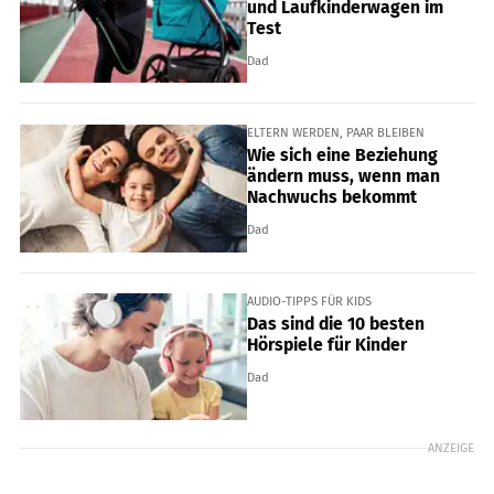
und Laufkinderwagen im
Test
Dad
ELTERN WERDEN, PAAR BLEIBEN
Wie sich eine Beziehung
ändern muss, wenn man
Nachwuchs bekommt
Dad
AUDIO-TIPPS FÜR KIDS
Das sind die 10 besten
Hörspiele für Kinder
Dad
ANZEIGE