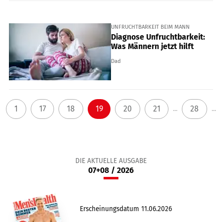
UNFRUCHTBARKEIT BEIM MANN
Diagnose Unfruchtbarkeit:
Was Männern jetzt hilft
Dad
1
17
18
19
20
21
28
...
...
DIE AKTUELLE AUSGABE
07+08 / 2026
Erscheinungsdatum 11.06.2026