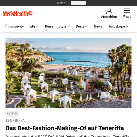
Hefte
Produkte
Anmelden
Menü
Longevity
Life
Reise
Style
Deals
News
Horoskope
ANZEIGE
TENERIFFA
Das Best-Fashion-Making-Of auf Teneriffa