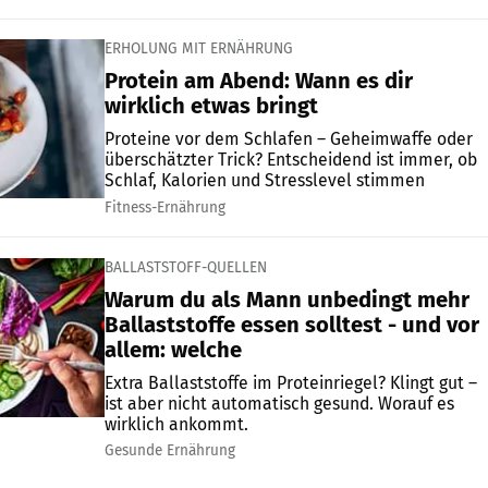
ERHOLUNG MIT ERNÄHRUNG
Protein am Abend: Wann es dir
wirklich etwas bringt
Proteine vor dem Schlafen – Geheimwaffe oder
überschätzter Trick? Entscheidend ist immer, ob
Schlaf, Kalorien und Stresslevel stimmen
Fitness-Ernährung
BALLASTSTOFF-QUELLEN
Warum du als Mann unbedingt mehr
Ballaststoffe essen solltest - und vor
allem: welche
Extra Ballaststoffe im Proteinriegel? Klingt gut –
ist aber nicht automatisch gesund. Worauf es
wirklich ankommt.
Gesunde Ernährung