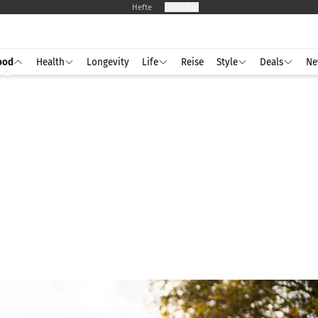
Hefte
Produkte
ood
Health
Longevity
Life
Reise
Style
Deals
Ne